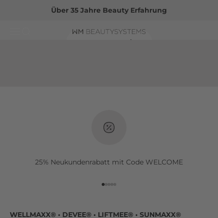
Zum Inhalt springen
Über 35 Jahre Beauty Erfahrung
Menü
Suche
WM BEAUTYSYSTEMS B2B
Zum B2B Login
25% Neukundenrabatt mit Code WELCOME
Gehe zu Element 1
Gehe zu Element 2
Gehe zu Element 3
Gehe zu Element 4
Gehe zu Element 5
WELLMAXX® • DEVEE® • LIFTMEE® • SUNMAXX®