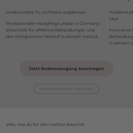
wirkkosmetik für sichtbare ergebnisse
moderne pf
haut
Professionelle Hautpflege „Made in Germany“,
entwickelt für effektive Behandlungen und
Innovative 
den erfolgreichen Verkauf in deinem Institut.
Behandlung
in deinem In
Jetzt Businesszugang beantragen
Schon B2B Partner? Zum Login
alles, was du für dein institut brauchst