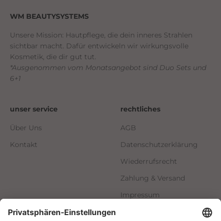
WM BEAUTYSYSTEMS
Unsere Mission: Hautpflege, die dein inneres Strahlen
sichtbar macht. Dafür entwickeln wir wirkungsvolle
Kosmetik, die dir gut tut.
*Ausgenommen vom Monatsangebot sind Duo Sets und
6+1
unser service
rechtliches
Über Uns
AGB
Kontakt
Datenschutzerklärung
Wiederrufsrecht
Zahlung & Versand
Impressum