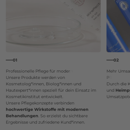
01
02
Unsere Produkte werden von
Kosmetolog*innen, Biolog*innen und
Durch die 
Hautexpert*innen speziell für dein Einsatz im
und
Heimp
Kosmetikinstitut entwickelt.
Umsatzpoten
Unsere Pflegekonzepte verbinden
hochwertige Wirkstoffe
mit modernen
Behandlungen
. So erzielst du sichtbare
Ergebnisse und zufriedene Kund*innen.